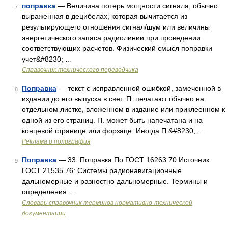
поправка
— Величина потерь мощности сигнала, обычно
7
выраженная в децибелах, которая вычитается из
результирующего отношения сигнал/шум или величины
энергетического запаса радиолинии при проведении
соответствующих расчетов. Физический смысл поправки
учет&#8230; …
Справочник технического переводчика
Поправка
— текст с исправленной ошибкой, замеченной в
8
издании до его выпуска в свет. П. печатают обычно на
отдельном листке, вложенном в издание или приклеенном к
одной из его страниц. П. может быть напечатана и на
концевой странице или форзаце. Иногда П.&#8230; …
Реклама и полиграфия
Поправка
— 33. Поправка По ГОСТ 16263 70 Источник:
9
ГОСТ 21535 76: Системы радионавигационные
дальномерные и разностно дальномерные. Термины и
определения …
Словарь-справочник терминов нормативно-технической
документации