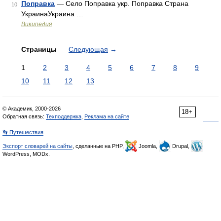
Поправка
— Село Поправка укр. Поправка Страна
10
УкраинаУкраина …
Википедия
Страницы
Следующая
→
1
2
3
4
5
6
7
8
9
10
11
12
13
© Академик, 2000-2026
18+
Обратная связь:
Техподдержка
,
Реклама на сайте
👣 Путешествия
Экспорт словарей на сайты
, сделанные на PHP,
Joomla,
Drupal,
WordPress, MODx.