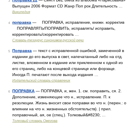
Поправка 22
— Сингл BeZ bileta из альбома «Нарисована»
3
Выпущен 2006 Формат CD Жанр Поп рок Длительность …
Википедия
поправка
— ПОПРАВКА, исправление, книжн. корректив
4
ПОПРАВЛЯТЬ/ПОПРАВИТЬ, исправлять/ исправить,
корректировать/скорректировать …
Словарь-тезаурус синонимов русской речи
Поправка
— текст с исправленной ошибкой, замеченной в
5
издании до его выпуска в свет, напечатанный либо на отд.
листке, вложенном в издание или приклеенном к одной из
его страниц, либо на концевой странице или форзаце.
Иногда П. печатают после выхода издания …
Издательский словарь-справочник
ПОПРАВКА
— ПОПРАВКА, и, жен. 1. см. поправить, ся. 2.
6
Дополнение, изменяющее что н., исправление. П. к
резолюции. Жизнь вносит свои поправки во что н. (перен.: о
влиянии на что н. жизненных обстоятельств). | прил.
поправочный, ая, ое (спец.). Толковый&#8230; …
Толковый словарь Ожегова